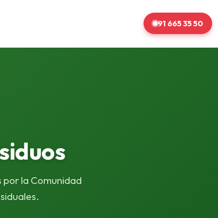
91 665 35 50
siduos
s por la Comunidad
siduales.