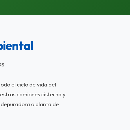
biental
as
do el ciclo de vida del
estros camiones cisterna y
e depuradora o planta de