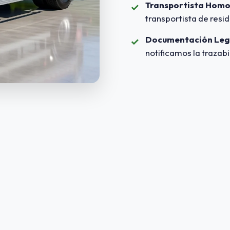
Transportista Hom
✓
transportista de resi
Documentación Leg
✓
notificamos la trazab