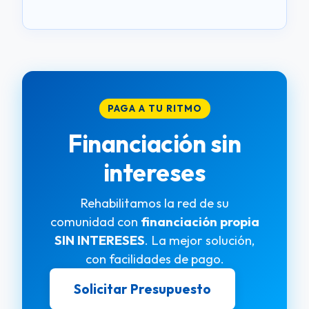
PAGA A TU RITMO
Financiación sin
intereses
Rehabilitamos la red de su
comunidad con
financiación propia
SIN INTERESES
. La mejor solución,
con facilidades de pago.
Solicitar Presupuesto